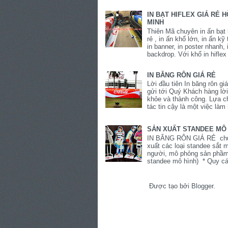
IN BẠT HIFLEX GIÁ RẺ H
MINH
Thiên Mã chuyên in ấn bạt h
rẻ , in ấn khổ lớn, in ấn kỹ 
in banner, in poster nhanh, 
backdrop. Với khổ in hiflex 
IN BĂNG RÔN GIÁ RẺ
Lời đầu tiên In băng rôn g
gửi tới Quý Khách hàng lờ
khỏe và thành công. Lựa c
tác tin cậy là một việc làm 
SẢN XUẤT STANDEE MÔ
IN BĂNG RÔN GIÁ RẺ ch
xuất các loại standee sắt 
người, mô phỏng sản phầm 
standee mô hình) * Quy cá
Được tạo bởi
Blogger
.