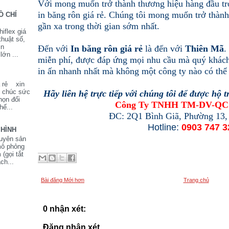
Với mong muốn trở thành thương hiệu hàng đầu tro
in băng rôn giá rẻ. Chúng tôi mong muốn trở thành
Ồ CHÍ
gần xa trong thời gian sớm nhất.
iflex giá
thuật số,
in
Đến với
In băng rôn giá rẻ
là đến với
Thiên Mã
.
lớn ...
miễn phí, được đáp ứng mọi nhu cầu mà quý khách 
in ấn nhanh nhất mà không một công ty nào có thể
iá rẻ xin
i chúc sức
Hãy liên hệ trực tiếp với chúng tôi để được hộ t
họn đối
Công Ty TNHH TM-DV-QC 
hế...
ĐC: 2Q1 Bình Giã, Phường 13,
Hotline:
0903 747 3
 HÌNH
uyên sản
mô phỏng
(gọi tắt
ch...
Bài đăng Mới hơn
Trang chủ
0 nhận xét:
Đăng nhận xét