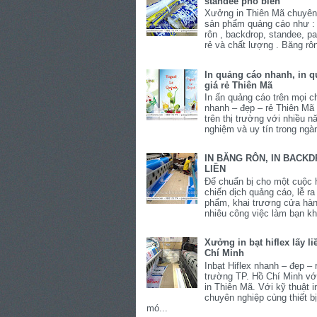
standee phổ biến
Xưởng in Thiên Mã chuyên
sản phẩm quảng cáo như : 
rôn , backdrop, standee, pa
rẻ và chất lượng . Băng rôn
In quảng cáo nhanh, in 
giá rẻ Thiên Mã
In ấn quảng cáo trên mọi ch
nhanh – đẹp – rẻ Thiên Mã
trên thị trường với nhiều n
nghiệm và uy tín trong ngàn
IN BĂNG RÔN, IN BACK
LIỀN
Để chuẩn bị cho một cuộc h
chiến dịch quảng cáo, lễ r
phẩm, khai trương cửa hàn
nhiêu công việc làm bạn kh
Xưởng in bạt hiflex lấy li
Chí Minh
Inbạt Hiflex nhanh – đẹp – r
trường TP. Hồ Chí Minh v
in Thiên Mã. Với kỹ thuật i
chuyên nghiệp cùng thiết b
mó...