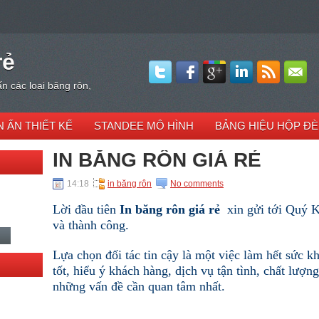
rẻ
ấn các loại băng rôn,
N ẤN THIẾT KẾ
STANDEE MÔ HÌNH
BẢNG HIỆU HỘP Đ
IN BĂNG RÔN GIÁ RẺ
14:18
in băng rôn
No comments
Lời đầu tiên
In băng rôn giá rẻ
xin gửi tới Quý K
và thành công.
Lựa chọn đối tác tin cậy là một việc làm hết sức k
tốt, hiểu ý khách hàng, dịch vụ tận tình, chất lượn
những vấn đề
cần quan tâm nhất.