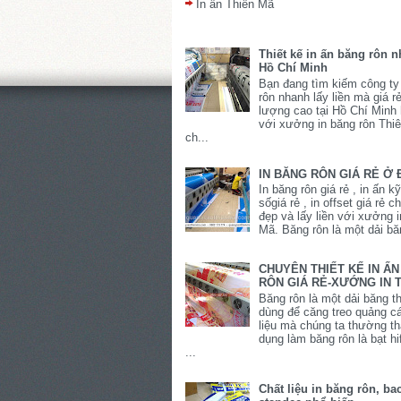
In ấn Thiên Mã
Thiết kế in ấn băng rôn n
Hồ Chí Minh
Bạn đang tìm kiếm công ty
rôn nhanh lấy liền mà giá r
lượng cao tại Hồ Chí Minh
với xưởng in băng rôn Thi
ch...
IN BĂNG RÔN GIÁ RẺ Ở 
In băng rôn giá rẻ , in ấn k
sốgiá rẻ , in offset giá rẻ 
đẹp và lấy liền với xưởng 
Mã. Băng rôn là một dải băn
CHUYÊN THIẾT KẾ IN Ấ
RÔN GIÁ RẺ-XƯỚNG IN 
Băng rôn là một dải băng 
dùng để căng treo quảng cá
liệu mà chúng ta thường t
dụng làm băng rôn là bạt hi
...
Chất liệu in băng rôn, ba