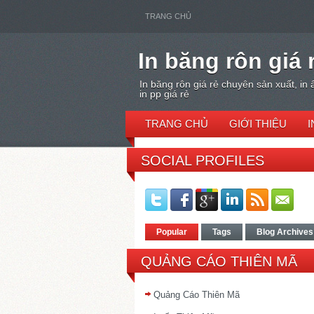
TRANG CHỦ
In băng rôn giá 
In băng rôn giá rẻ chuyên sản xuất, in 
in pp giá rẻ
TRANG CHỦ
GIỚI THIỆU
I
SOCIAL PROFILES
Popular
Tags
Blog Archives
QUẢNG CÁO THIÊN MÃ
Quảng Cáo Thiên Mã