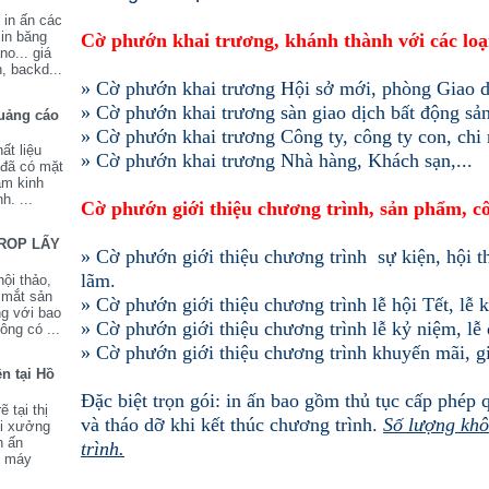
 in ấn các
in băng
Cờ phướn khai trương, khánh thành với các loạ
no... giá
, backd...
» Cờ phướn khai trương Hội sở mới, phòng Giao d
» Cờ phướn khai trương sàn giao dịch bất động sản
quảng cáo
» Cờ phướn khai trương Công ty, công ty con, chi
ất liệu
» Cờ phướn khai trương Nhà hàng, Khách sạn,...
 đã có mặt
ăm kinh
h. ...
Cờ phướn giới thiệu chương trình, sản phẩm, cô
DROP LẤY
» Cờ phướn giới thiệu chương trình sự kiện, hội thả
lãm.
ội thảo,
a mắt sản
» Cờ phướn giới thiệu chương trình lễ hội Tết, lễ 
g với bao
» Cờ phướn giới thiệu chương trình lễ kỷ niệm, lễ
ông có ...
» Cờ phướn giới thiệu chương trình khuyến mãi, gi
ền tại Hồ
Đặc biệt trọn gói: in ấn bao gồm thủ tục cấp phép 
ẽ tại thị
và tháo dỡ khi kết thúc chương trình.
Số lượng kh
ới xưởng
n ấn
trình.
ị máy