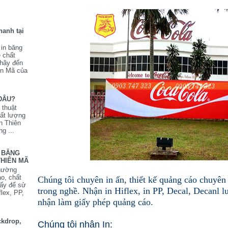
hanh tại
 in băng
ẻ chất
 hãy đến
ên Mã của
ĐÂU?
ỹ thuật
chất lượng
in Thiên
g ...
N BĂNG
THIÊN MÃ
thường
o, chất
Chúng tôi chuyên in ấn, thiết kế quảng cáo chuyê
hấy để sử
trong nghề.
Nhận in Hiflex, in PP, Decal, Decanl l
flex, PP,
nhận làm giấy phép quảng cáo.
ckdrop,
Chúng tôi nhận In: